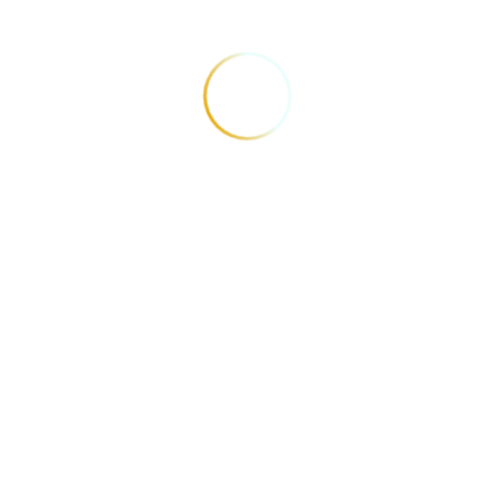
Localização
Soledade Bangalôs Kauli
Seadi
Estrada Geral de Soledade, 253 (Morro
Vermelho), Praia de Soledade, Macau - RN
Telefones
(84) 98697-2918
(84) 98697-2918
E-mail
contato@soledadebangalos.com